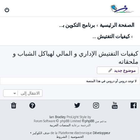
الصفحة الرئيسية
برنامج التكوين بعد الترقية لرتبة: مفتش الشباب و الرياضة ( فرع: الشـــــباب )
كيفيات التفتيش الإداري و المالي لهياكل الشباب و ملحقاته
كيفيات التفتيش الإداري و المالي لهياكل الشباب و
ملحقاته
موضوع جديد
لا توجد دروس أو دروس في هذا المنصة
الانتقال إلى
Ian Bradley
ProLight Style by
بدعم من
phpBB
® Forum Software © phpBB Limited
الترجمة برعاية
المنصات العربية
Développeur
de la Plateforme électronique
حذف الكوكيز
•
الخصوصية
|
الشروط