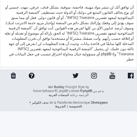
أن توافق أنك لن تنشر مواد مهينة، فاحشة، سوقية، بشكل قذف، عرقي، مهدد، جنسي أو
أي نوع يخالف القانون المتبع في دولتك أو الدولة حيث تستظيف ”المنصة الرقمية
البيداغوجية لمعهد تقصرين INFSCJ Tixeraine“، أو أي قانون دولي. فعل أي مما سبق
سوف يؤدي إلى وقفك وإزالتك بشكل دائم من المنصة (وإخبار مزود خدمة الانترنت لديك).
وسوف تُرصد عناوين الآي بي كلها لفرض هذه القوانين. أنت توافق أن ”المنصة الرقمية
البيداغوجية لمعهد تقصرين INFSCJ Tixeraine“ له الحق بإزالة أي موضوع أو تعديله أو نقله
أو إغلاقه حسب رأيهم. وأنت بصفتك مشتركا أو مستخدما توافق أن تخزن المعلومات
المدخلة كلها سابقًا في قاعدة بيانات. وحيث أن هذه المعلومات لن تُـعرض إلى أي جهة
ثالثة دون علمك، لن يتحمل ”المنصة الرقمية البيداغوجية لمعهد تقصرين INFSCJ
Tixeraine“ ولا phpBB أي مسؤولية حيال محاولة اختراق تتسبب في جعل البيانات في
خطر
Ian Bradley
ProLight Style by
بدعم من
phpBB
® Forum Software © phpBB Limited
الترجمة برعاية
المنصات العربية
Développeur
de la Plateforme électronique
حذف الكوكيز
•
الخصوصية
|
الشروط