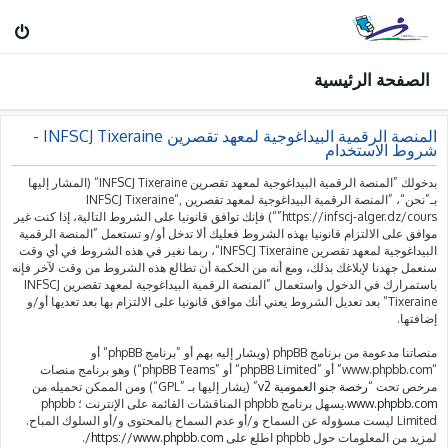
الصفحة الرئيسية
المنصة الرقمية البيداغوجية لمعهد تقصرين INFSCJ Tixeraine -
شروط الاستخدام
بدخولك ”المنصة الرقمية البيداغوجية لمعهد تقصرين INFSCJ Tixeraine“ (المشار إليها
بـ”نحن“، ”المنصة الرقمية البيداغوجية لمعهد تقصرين INFSCJ Tixeraine“,
”https://infscj-alger.dz/cours“) فإنك توافق قانونيا على الشروط التالية، إذا كنت غير
موافق على الالتزام قانونيا بهذه الشروط فعليك ألا تدخل أو/و تستعمل ”المنصة الرقمية
البيداغوجية لمعهد تقصرين INFSCJ Tixeraine“، ربما نغير في هذه الشروط في أي وقت
سنعمل جهدنا لإبلاغك بذلك، ومع أنه من الحكمة أن تطالع هذه الشروط من وقت لآخر فإنه
باستمرارك في الدخول واستعمال ”المنصة الرقمية البيداغوجية لمعهد تقصرين INFSCJ
Tixeraine“ بعد تعديل الشروط يعني أنك موافق قانونيا على الالتزام بها بعد تعديها أو/و
إضافتها.
منصاتنا مدعومة من برنامج phpBB (ويشار إليه بهم أو ”برنامج phpBB“ أو
“www.phpbb.com” أو ”phpBB Limited“ أو ”phpBB Teams“) وهو برنامج منصات
مرخص تحت “
رخصة جنو العمومية v2
” (يشار إليها بـ ”GPL“) ومن الممكن تحميله من
www.phpbb.com
.يسهل برنامج phpbb المناقشات القائمة على الإنترنت ؛ phpbb
Limited ليست مسؤوله عن السماح و/أو عدم السماح بالمحتوى و/أو السلوك المباح.
لمزيد من المعلومات حول phpbb اطلع على
https://www.phpbb.com/
.